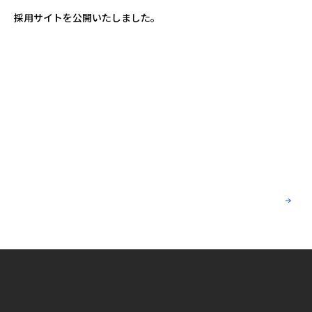
採用サイトを公開いたしました。
ENTRY
エントリーはこちらから
少しでも気になったら、それがスタート。あなたの挑戦を、ここ
から応援します。
view more