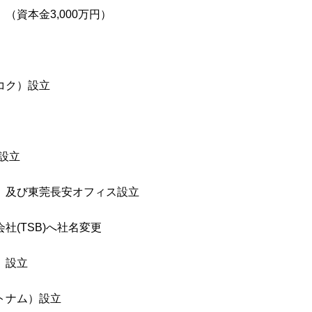
（資本金3,000万円）
コク）設立
）設立
港）及び東莞長安オフィス設立
社(TSB)へ社名変更
）設立
トナム）設立